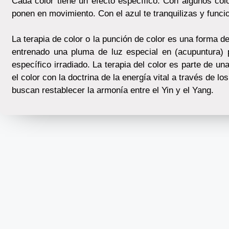
Cada color tiene un efecto específico. Con algunos colo
ponen en movimiento. Con el azul te tranquilizas 
La terapia de color o la punción de color es una forma de
entrenado una pluma de luz especial en (acupuntura) p
específico irradiado. La terapia del color es parte de u
el color con la doctrina de la energía vital a través de
buscan restablecer la armonía entre el Yin y el Yang.
CONDICIONES GENERALE
© mariaedithiin.nl – 2021