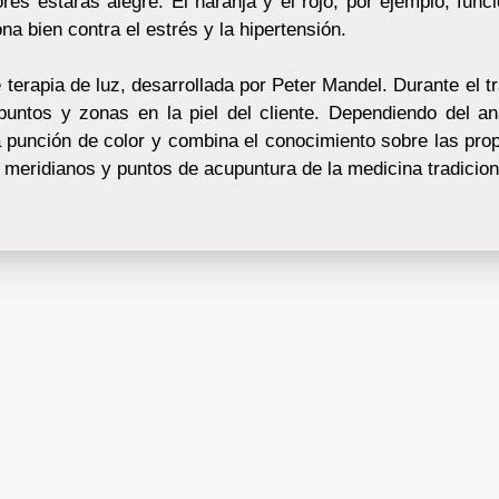
res estarás alegre: El naranja y el rojo, por ejemplo, fun
y funciona bien contra el estrés y la hipertensión.
 terapia de luz, desarrollada por Peter Mandel. Durante el tr
untos y zonas en la piel del cliente. Dependiendo del aná
na punción de color y combina el conocimiento sobre las pro
 los meridianos y puntos de acupuntura de la medicina tradic
S DE USO
CONTACTO
Conéctate