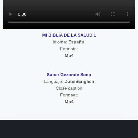
MI BIBLIA DE LA SALUD 1
Idioma:
Español
Formato:
Mp4
Super Gezonde Soep
Languaje:
Dutch/English
Close caption
Formaat:
Mp4