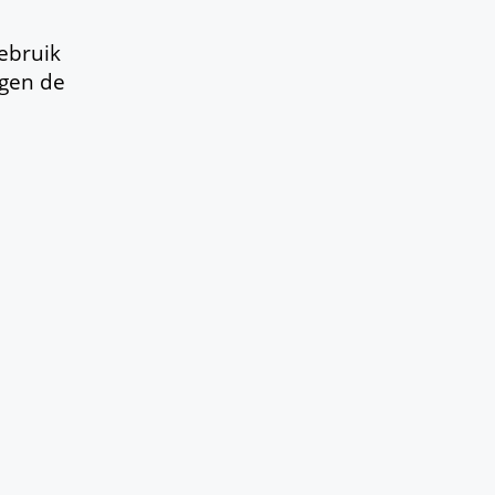
ebruik
ggen de
 kan ik
 Mijn werk