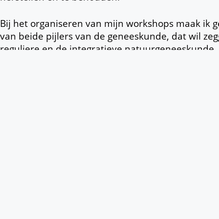
Bij het organiseren van mijn workshops maak ik g
van beide pijlers van de geneeskunde, dat wil ze
reguliere en de integratieve natuurgeneeskunde.
Als men behoefte heeft aan andere onderwerpen,
daar op verzoek ook workshops over organiseren.
is mijn passie.