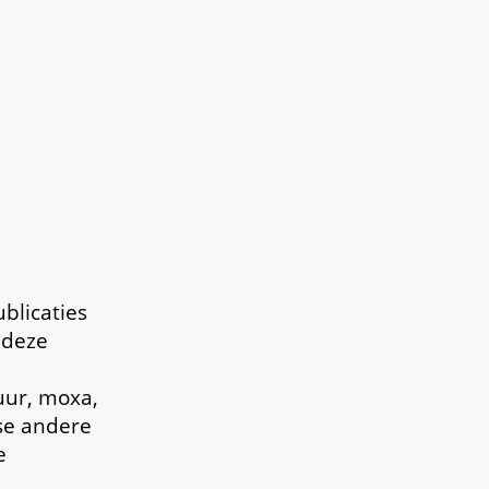
blicaties
 deze
uur, moxa,
rse andere
e